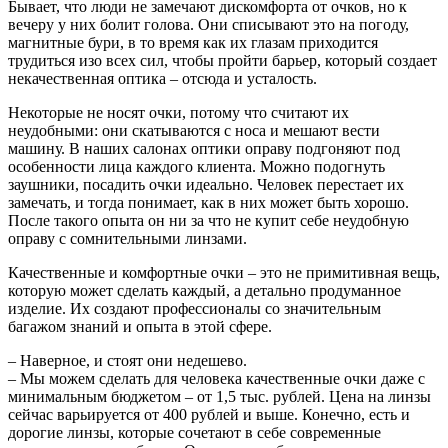
Бывает, что люди не замечают дискомфорта от очков, но к
вечеру у них болит голова. Они списывают это на погоду,
магнитные бури, в то время как их глазам приходится
трудиться изо всех сил, чтобы пройти барьер, который создает
некачественная оптика – отсюда и усталость.
Некоторые не носят очки, потому что считают их
неудобными: они скатываются с носа и мешают вести
машину. В наших салонах оптики оправу подгоняют под
особенности лица каждого клиента. Можно подогнуть
заушники, посадить очки идеально. Человек перестает их
замечать, и тогда понимает, как в них может быть хорошо.
После такого опыта он ни за что не купит себе неудобную
оправу с сомнительными линзами.
Качественные и комфортные очки – это не примитивная вещь,
которую может сделать каждый, а детально продуманное
изделие. Их создают профессионалы со значительным
багажом знаний и опыта в этой сфере.
– Наверное, и стоят они недешево.
– Мы можем сделать для человека качественные очки даже с
минимальным бюджетом – от 1,5 тыс. рублей. Цена на линзы
сейчас варьируется от 400 рублей и выше. Конечно, есть и
дорогие линзы, которые сочетают в себе современные