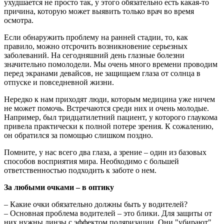
ухудшается не просто так, у этого обязательно есть какая-то
причина, которую может выявить только врач во время
осмотра.
Если обнаружить проблему на ранней стадии, то, как
правило, можно отсрочить возникновение серьезных
заболеваний. На сегодняшний день глазные болезни
значительно помолодели. Мы очень много времени проводим
перед экранами девайсов, не защищаем глаза от солнца в
отпуске и повседневной жизни.
Нередко к нам приходят люди, которым медицина уже ничем
не может помочь. Встречаются среди них и очень молодые.
Например, был тридцатилетний пациент, у которого глаукома
привела практически к полной потере зрения. К сожалению,
он обратился за помощью слишком поздно.
Помните, у нас всего два глаза, а зрение – один из базовых
способов восприятия мира. Необходимо с большей
ответственностью подходить к заботе о нем.
За любыми очками – в оптику
– Какие очки обязательно должны быть у водителей?
– Основная проблема водителей – это блики. Для защиты от
них нужны линзы с эффектом поляризации. Они "убирают"