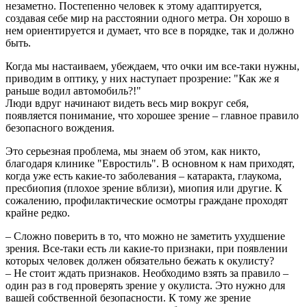
незаметно. Постепенно человек к этому адаптируется,
создавая себе мир на расстоянии одного метра. Он хорошо в
нем ориентируется и думает, что все в порядке, так и должно
быть.
Когда мы настаиваем, убеждаем, что очки им все-таки нужны,
приводим в оптику, у них наступает прозрение: "Как же я
раньше водил автомобиль?!"
Люди вдруг начинают видеть весь мир вокруг себя,
появляется понимание, что хорошее зрение – главное правило
безопасного вождения.
Это серьезная проблема, мы знаем об этом, как никто,
благодаря клинике "Евростиль". В основном к нам приходят,
когда уже есть какие-то заболевания – катаракта, глаукома,
пресбиопия (плохое зрение вблизи), миопия или другие. К
сожалению, профилактические осмотры граждане проходят
крайне редко.
– Сложно поверить в то, что можно не заметить ухудшение
зрения. Все-таки есть ли какие-то признаки, при появлении
которых человек должен обязательно бежать к окулисту?
– Не стоит ждать признаков. Необходимо взять за правило –
один раз в год проверять зрение у окулиста. Это нужно для
вашей собственной безопасности. К тому же зрение