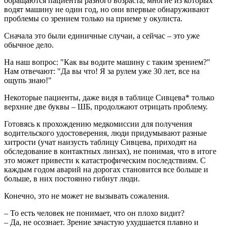
обращаются пациенты разного возраста, многие из которых
водят машину не один год, но они впервые обнаруживают
проблемы со зрением только на приеме у окулиста.
Сначала это были единичные случаи, а сейчас – это уже
обычное дело.
На наш вопрос: "Как вы водите машину с таким зрением?"
Нам отвечают: "Да вы что! Я за рулем уже 30 лет, все на
ощупь знаю!"
Некоторые пациенты, даже видя в таблице Сивцева* только
верхние две буквы – ШБ, продолжают отрицать проблему.
Готовясь к прохождению медкомиссии для получения
водительского удостоверения, люди придумывают разные
хитрости (учат наизусть таблицу Сивцева, приходят на
обследование в контактных линзах), не понимая, что в итоге
это может привести к катастрофическим последствиям. С
каждым годом аварий на дорогах становится все больше и
больше, в них постоянно гибнут люди.
Конечно, это не может не вызывать сожаления.
– То есть человек не понимает, что он плохо видит?
– Да, не осознает. Зрение зачастую ухудшается плавно и