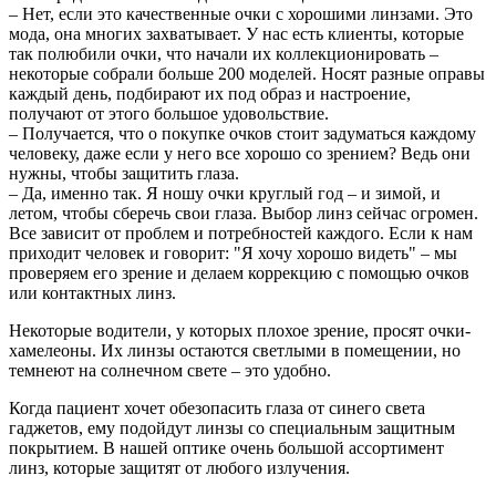
– Нет, если это качественные очки с хорошими линзами. Это
мода, она многих захватывает. У нас есть клиенты, которые
так полюбили очки, что начали их коллекционировать –
некоторые собрали больше 200 моделей. Носят разные оправы
каждый день, подбирают их под образ и настроение,
получают от этого большое удовольствие.
– Получается, что о покупке очков стоит задуматься каждому
человеку, даже если у него все хорошо со зрением? Ведь они
нужны, чтобы защитить глаза.
– Да, именно так. Я ношу очки круглый год – и зимой, и
летом, чтобы сберечь свои глаза. Выбор линз сейчас огромен.
Все зависит от проблем и потребностей каждого. Если к нам
приходит человек и говорит: "Я хочу хорошо видеть" – мы
проверяем его зрение и делаем коррекцию с помощью очков
или контактных линз.
Некоторые водители, у которых плохое зрение, просят очки-
хамелеоны. Их линзы остаются светлыми в помещении, но
темнеют на солнечном свете – это удобно.
Когда пациент хочет обезопасить глаза от синего света
гаджетов, ему подойдут линзы со специальным защитным
покрытием. В нашей оптике очень большой ассортимент
линз, которые защитят от любого излучения.