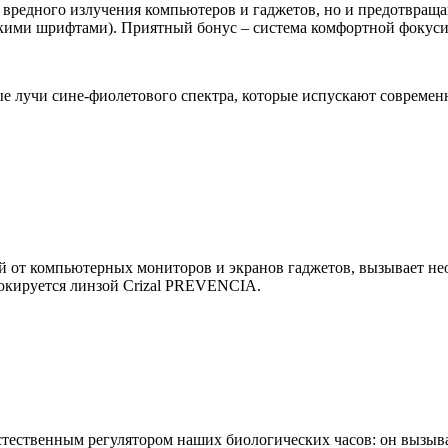
 вредного излучения компьютеров и гаджетов, но и предотвращ
лкими шрифтами). Приятный бонус – система комфортной фокуси
 лучи сине-фиолетового спектра, которые испускают современ
ий от компьютерных мониторов и экранов гаджетов, вызывает не
локируется линзой Crizal PREVENCIA.
естественным регулятором наших биологических часов: он вызыв