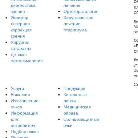
Об
диагностика
лечение
П
зрения
Ортокератология
О
Эксимер-
Хирургическое
Ли
лазерная
лечение
Ми
коррекция
птеригиума
ос
зрения
Об
Хирургия
«
катаракты
О
Детская
Ли
офтальмология
уп
фа
ме
С
Услуги
Продукция
Вакансии
Контактные
Изготовление
линзы
очков
Медицинская
Информация
оправа
для
Солнцезащитные
потребителя
очки
Подбор очков
Правила