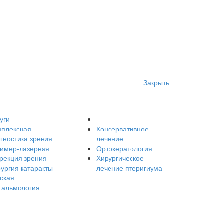
Закрыть
уги
мплексная
Консервативное
гностика зрения
лечение
симер-лазерная
Ортокератология
рекция зрения
Хирургическое
ургия катаракты
лечение птеригиума
ская
тальмология