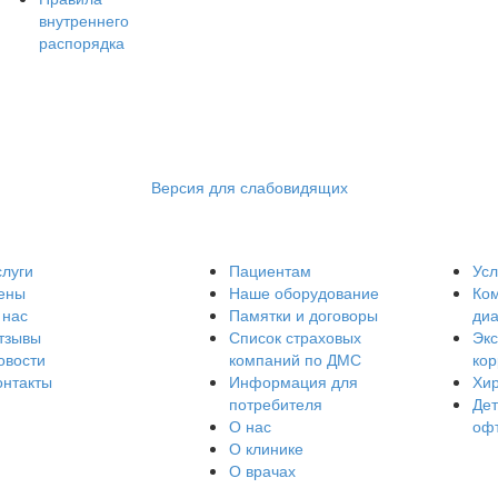
внутреннего
распорядка
Версия для слабовидящих
слуги
Пациентам
Усл
ены
Наше оборудование
Ко
 нас
Памятки и договоры
диа
тзывы
Список страховых
Эк
овости
компаний по ДМС
кор
онтакты
Информация для
Хир
потребителя
Дет
О нас
оф
О клинике
О врачах