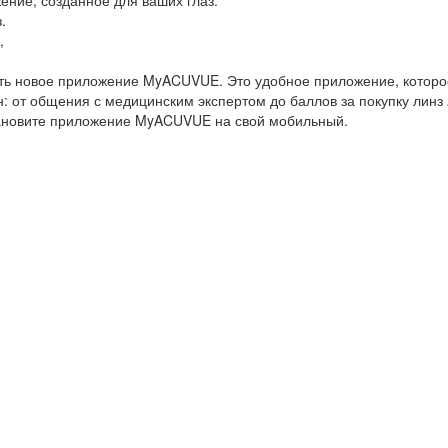
ние, созданное для ваших глаз.
.
,
чать новое приложение MyACUVUE. Это удобное приложение, котор
: от общения с медицинским экспертом до баллов за покупку лин
тановите приложение MyACUVUE на свой мобильный.