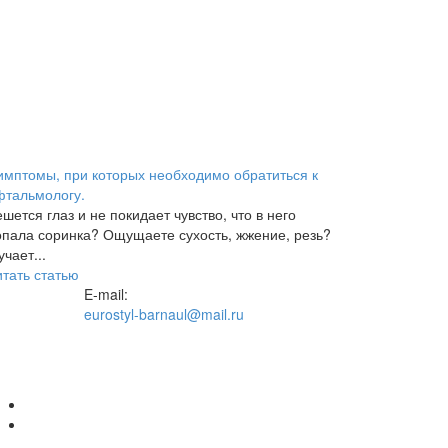
имптомы, при которых необходимо обратиться к
фтальмологу.
шется глаз и не покидает чувство, что в него
опала соринка? Ощущаете сухость, жжение, резь?
чает...
итать статью
E-mail:
eurostyl-barnaul@mail.ru