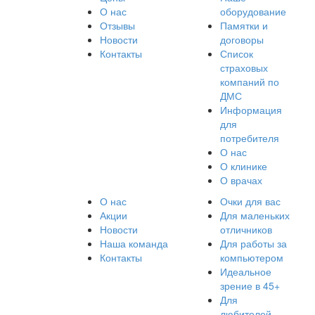
О нас
оборудование
Отзывы
Памятки и
Новости
договоры
Контакты
Список
страховых
компаний по
ДМС
Информация
для
потребителя
О нас
О клинике
О врачах
О нас
Очки для вас
Акции
Для маленьких
Новости
отличников
Наша команда
Для работы за
Контакты
компьютером
Идеальное
зрение в 45+
Для
любителей