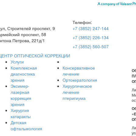
Телефон:
аул, Строителей проспект, 9
+7 (3852) 247-144
рмейский проспект, 58
+7 (3852) 226-134
нтона Петрова, 221д/1
+7 (3852) 560-507
ЦЕНТР ОПТИЧЕСКОЙ КОРРЕКЦИИ
Услуги
Комплексная
Консервативное
Об
диагностика
лечение
П
зрения
Ортокератология
О
Эксимер-
Хирургическое
Ли
лазерная
лечение
Ми
коррекция
птеригиума
ос
зрения
Об
Хирургия
«
катаракты
О
Детская
Ли
офтальмология
уп