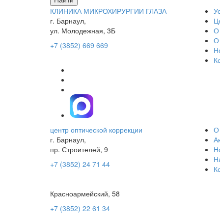
КЛИНИКА МИКРОХИРУРГИИ ГЛАЗА
У
г. Барнаул,
Ц
ул. Молодежная, 3Б
О
О
+7 (3852) 669 669
Н
К
центр оптической коррекции
О
г. Барнаул,
А
пр. Строителей, 9
Н
Н
+7 (3852) 24 71 44
К
Красноармейский, 58
+7 (3852) 22 61 34