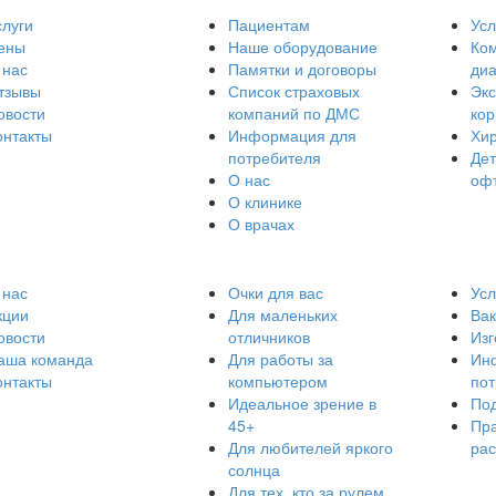
слуги
Пациентам
Усл
ены
Наше оборудование
Ко
 нас
Памятки и договоры
диа
тзывы
Список страховых
Эк
овости
компаний по ДМС
кор
онтакты
Информация для
Хир
потребителя
Дет
О нас
оф
О клинике
О врачах
 нас
Очки для вас
Усл
кции
Для маленьких
Ва
овости
отличников
Изг
аша команда
Для работы за
Ин
онтакты
компьютером
по
Идеальное зрение в
Под
45+
Пра
Для любителей яркого
ра
солнца
Для тех, кто за рулем