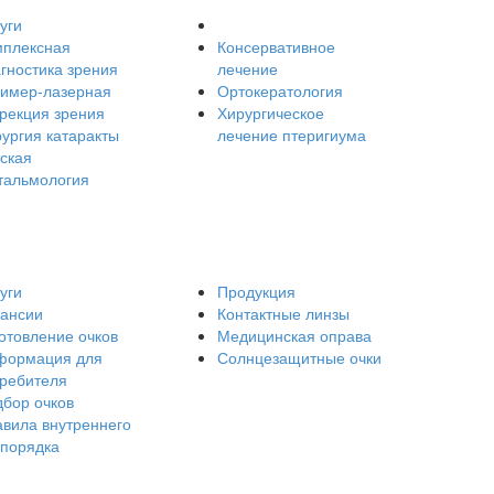
уги
мплексная
Консервативное
гностика зрения
лечение
симер-лазерная
Ортокератология
рекция зрения
Хирургическое
ургия катаракты
лечение птеригиума
ская
тальмология
уги
Продукция
кансии
Контактные линзы
отовление очков
Медицинская оправа
формация для
Солнцезащитные очки
требителя
бор очков
вила внутреннего
спорядка