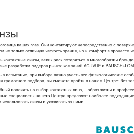
инзы
роговица ваших глаз. Они контактируют непосредственно с поверхно
и не только отличную четкость зрения, но и комфорт в процессе и
 контактные линзы, велик риск потеряться в многообразии брендов
вые разработки лидеров рынка: компаний ACUVUE и BAUSCH+LOM
 в испытание, при выборе важно учесть все физиологические особ
ля грамотного подбора, вы сможете пройти в нашем Центре: без за
ный повлиять на выбор контактных линз, – образ жизни и професс
ые специалисты нашего Центра предложат наиболее подходящие 
 использовать линзы и ухаживать за ними.