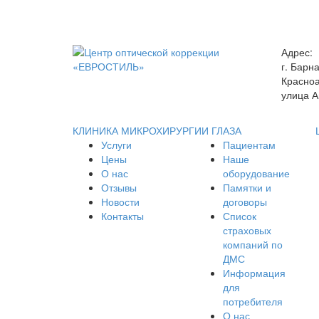
Адрес:
г. Барн
Красноа
улица А
КЛИНИКА МИКРОХИРУРГИИ ГЛАЗА
Услуги
Пациентам
Цены
Наше
О нас
оборудование
Отзывы
Памятки и
Новости
договоры
Контакты
Список
страховых
компаний по
ДМС
Информация
для
потребителя
О нас