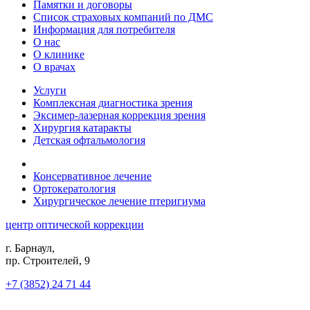
Памятки и договоры
Список страховых компаний по ДМС
Информация для потребителя
О нас
О клинике
О врачах
Услуги
Комплексная диагностика зрения
Эксимер-лазерная коррекция зрения
Хирургия катаракты
Детская офтальмология
Консервативное лечение
Ортокератология
Хирургическое лечение птеригиума
центр оптической коррекции
г. Барнаул,
пр. Строителей, 9
+7 (3852) 24 71 44