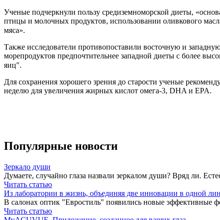
Ученые подчеркнули пользу средиземноморской диеты, «основ
птицы и молочных продуктов, использовании оливкового масла
мяса».⠀⠀⠀⠀⠀⠀
Также исследователи противопоставили восточную и западную 
морепродуктов предпочтительнее западной диеты с более выс
яиц".⠀⠀⠀⠀⠀
Для сохранения хорошего зрения до старости ученые рекоменд
неделю для увеличения жирных кислот омега-3, DHA и EPA.
Популярные новости
Зеркало души
Думаете, случайно глаза назвали зеркалом души? Вряд ли. Естес
Читать статью
Из лаборатории в жизнь, объединяя две инновации в одной ли
В салонах оптик "Евростиль" появились новые эффективные фот
Читать статью
MyACUVUE. Приложение, созданное для ваших глаз.