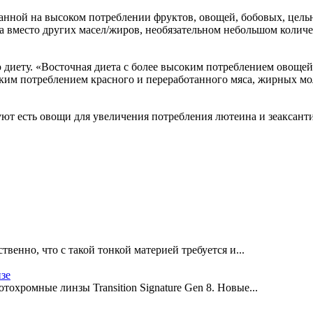
анной на высоком потреблении фруктов, овощей, бобовых, цель
 вместо других масел/жиров, необязательном небольшом количе
диету. «Восточная диета с более высоким потреблением овощей,
оким потреблением красного и переработанного мяса, жирных мо
уют есть овощи для увеличения потребления лютеина и зеаксант
твенно, что с такой тонкой материей требуется и...
нзе
охромные линзы Transition Signature Gen 8. Новые...