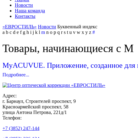
Новости
Наша команда
Контакты
«ЕВРОСТИЛЬ»
Новости
Буквенный индекс
a
b
c
d
e
f
g
h
i
j
k
l
m
n
o
p
q
r
s
t
u
v
w
x
y
z
#
Товары, начинающиеся с M
MyACUVUE. Приложение, созданное для в
Подробнее...
Адрес:
г. Барнаул, Строителей проспект, 9
Красноармейский проспект, 58
улица Антона Петрова, 221д/1
Телефон:
+7 (3852) 247-144