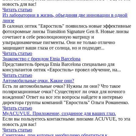
новость для вас!
Читать статью
Из лаборатории в жизнь, объединяя две инновации в одной
линзе
В салонах оптик "Евростиль" появились новые эффективные
фотохромные линзы Transition Signature Gen 8. Новые линзы
сочетают в себе революционную матрицу и
ультрадинамичные пигменты. Они не только отлично
защищают ваши глаза от солнца, но и подходят...
Читать статью
Знакомство с брендом Etnia Barcelona
Представитель бренда Etnia Barcelona специально для
консультантов оптик «Евростиль» провел обучение, на...
Читать статью
Автомобильные очки. Какие они?
Есть ли автомобильные очки? Нужны ли они? Что такое
поляризационные очки? Существуют ли очки для ночного
вождения? Ответ на все эти вопросы найдете в интервью
директора группы компаний "Евростиль" Ольги Романенко.
Читать статью
MyACUVUE. Приложение, созданное для ваших глаз.
Если вы пользуетесь контактными линзами ACUVUE, то эта
новость для вас!
Читать статью
Симптомы, при которых необходимо обратиться к